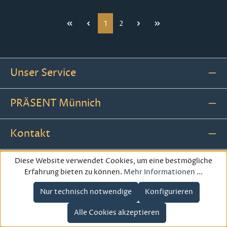
Seite
Seite
1
2
Unser Service
PRÄSENT Münnich
Kontakt
Diese Website verwendet Cookies, um eine bestmögliche
Folgen Sie uns:
Erfahrung bieten zu können.
Mehr Informationen ...
Nur technisch notwendige
Konfigurieren
Alle Cookies akzeptieren