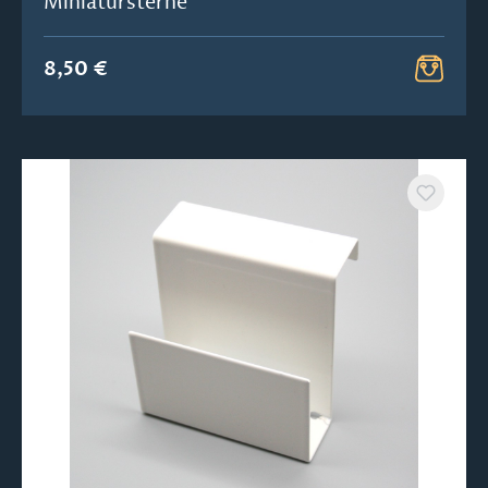
Miniatursterne
8,50 €