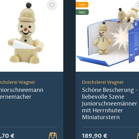
TIPP
NEU
echslerei Wagner
Drechslerei Wagner
niorschneemann
Schöne Bescherung -
ernemacher
liebevolle Szene
Juniorschneemänner
mit Herrnhuter
Miniaturstern
,70 €
189,90 €