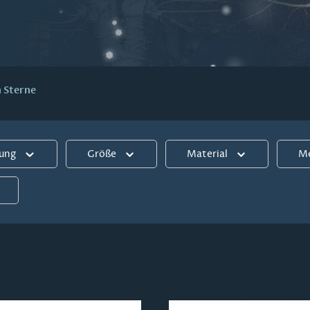
h Sterne
tung
Größe
Material
M