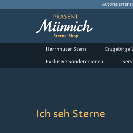
Autorisierter 
m Hauptinhalt springen
Zur Suche springen
Zur Hauptnavigation springen
Herrnhuter Stern
Erzgebirge
Exklusive Sonderedionen
Serv
Ich seh Sterne