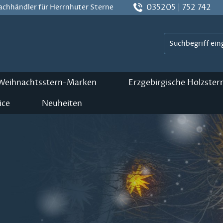
035205 | 752 742
Fachhändler für Herrnhuter Sterne
 Weihnachtsstern-Marken
Erzgebirgische Holzster
ice
Neuheiten