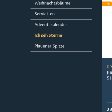
Weihnachtsbäume
TIPP
Servietten
Adventskalender
Ich seh Sterne
Plauener Spitze
Dr
Ju
St
23