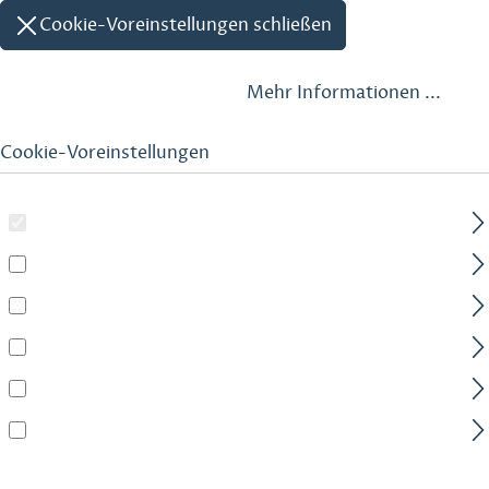
Cookie-Voreinstellungen schließen
Diese Website verwendet Cookies, um eine bestmögliche
Erfahrung bieten zu können.
Mehr Informationen ...
Cookie-Voreinstellungen
Technisch erforderlich
Statistiken
Marketing
Komfortfunktionen
Brevo
Shopware Analytics