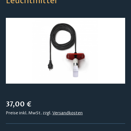
Leuchtmittel
Bildergalerie überspringen
Regulärer Preis:
37,00 €
Preise inkl. MwSt. zzgl.
Versandkosten