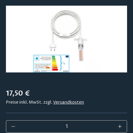
Bildergalerie überspringen
Regulärer Preis:
17,50 €
Preise inkl. MwSt. zzgl.
Versandkosten
Produkt Anzahl: Gib den gewünschten Wer