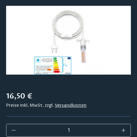
Bildergalerie überspringen
Regulärer Preis:
16,50 €
Preise inkl. MwSt. zzgl.
Versandkosten
Produkt Anzahl: Gib den gewünschten Wer