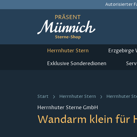
Autorisierter 
m Hauptinhalt springen
Zur Suche springen
Zur Hauptnavigation springen
Herrnhuter Stern
Erzgebirge
Exklusive Sonderedionen
Serv
Start
Herrnhuter Stern
Herrnhuter S
Herrnhuter Sterne GmbH
Wandarm klein für 