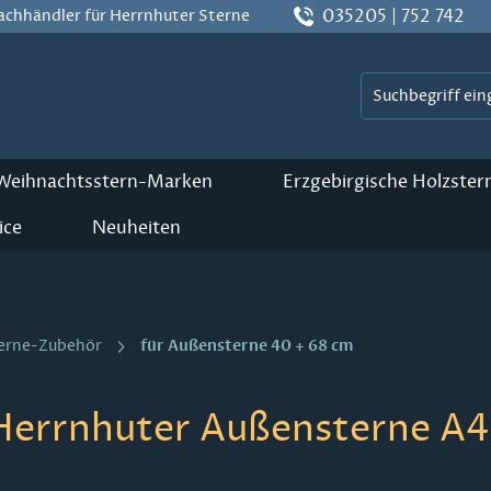
035205 | 752 742
Fachhändler für Herrnhuter Sterne
 Weihnachtsstern-Marken
Erzgebirgische Holzster
ice
Neuheiten
für Außensterne 40 + 68 cm
terne-Zubehör
Herrnhuter Außensterne A