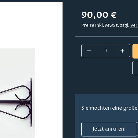
Regulärer Preis:
90,00 €
Preise inkl. MwSt. zzgl.
Ver
Produkt Anzahl:
Sie möchten eine größe
Jetzt anrufen!