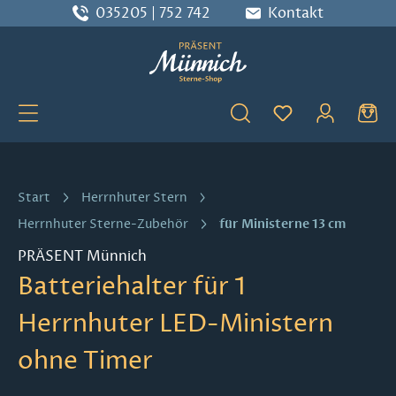
035205 | 752 742
Kontakt
Zum Hauptinhalt springen
Du hast 0 Produ
Start
Herrnhuter Stern
für Ministerne 13 cm
Herrnhuter Sterne-Zubehör
PRÄSENT Münnich
Batteriehalter für 1
Herrnhuter LED-Ministern
ohne Timer