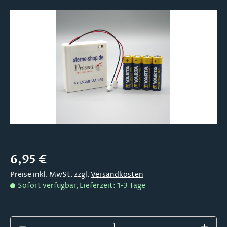
Bildergalerie überspringen
Regulärer Preis:
6,95 €
Preise inkl. MwSt. zzgl.
Versandkosten
Sofort verfügbar, Lieferzeit: 1-3 Tage
Produkt Anzahl: Gib den gewünschten Wer