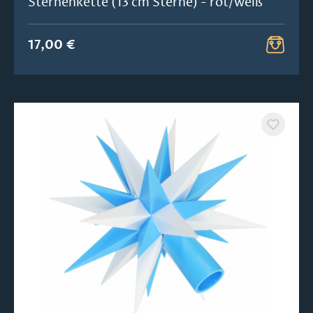
Sternenkette (13 cm Sterne) - rot/weiß
17,00 €