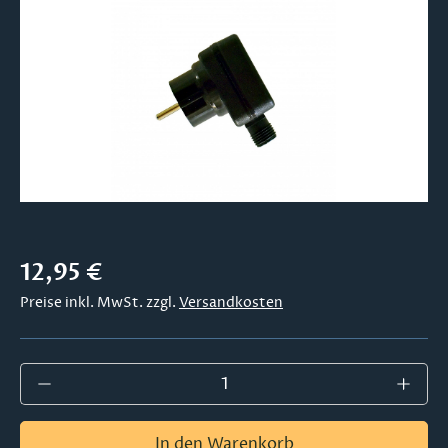
Regulärer Preis:
12,95 €
Preise inkl. MwSt. zzgl.
Versandkosten
Produkt Anzahl: Gib den gewünschten Wer
In den Warenkorb