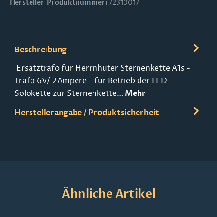
Hersteller-Produktnummer:
72310017
Beschreibung
Ersatztrafo für Herrnhuter Sternenkette A1s -
Trafo 6V/ 2Ampere - für Betrieb der LED-
Solokette zur Sternenkette…
Mehr
Herstellerangabe / Produktsicherheit
Produktgalerie überspringen
Ähnliche Artikel