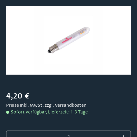
Bildergalerie überspringen
Regulärer Preis:
4,20 €
Preise inkl. MwSt. zzgl.
Versandkosten
Sofort verfügbar, Lieferzeit: 1-3 Tage
Produkt Anzahl: Gib den gewünschten Wer