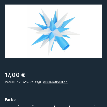
Bildergalerie überspringen
Regulärer Preis:
17,00 €
Preise inkl. MwSt. zzgl.
Versandkosten
auswählen
Farbe