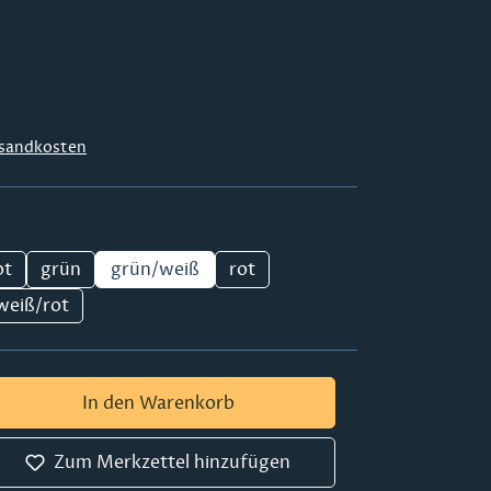
sandkosten
ot
grün
grün/weiß
rot
weiß/rot
 Gib den gewünschten Wert ein oder ben
In den Warenkorb
Zum Merkzettel hinzufügen