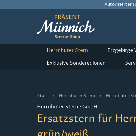
Autorisierter 
m Hauptinhalt springen
Zur Suche springen
Zur Hauptnavigation springen
Herrnhuter Stern
Erzgebirge
Exklusive Sonderedionen
Serv
Start
Herrnhuter Stern
Herrnhuter St
Herrnhuter Sterne GmbH
Ersatzstern für Her
grün/weiß