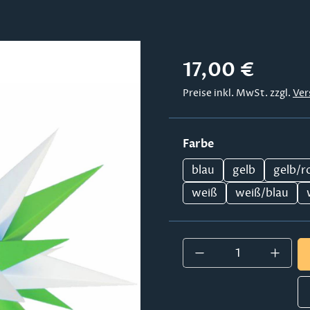
Regulärer Preis:
17,00 €
Preise inkl. MwSt. zzgl.
Ver
auswählen
Farbe
blau
gelb
gelb/r
weiß
weiß/blau
Produkt Anzahl: