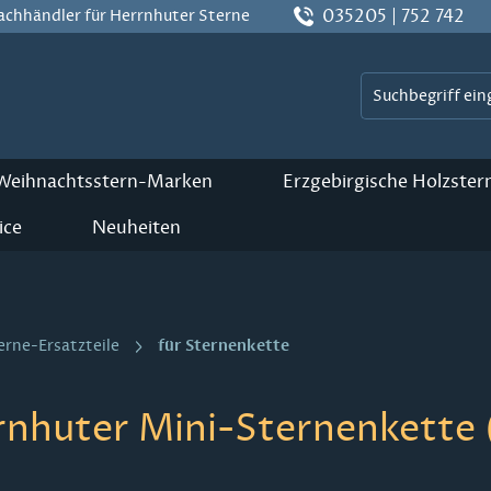
035205 | 752 742
Fachhändler für Herrnhuter Sterne
 Weihnachtsstern-Marken
Erzgebirgische Holzster
ice
Neuheiten
für Sternenkette
erne-Ersatzteile
rnhuter Mini-Sternenkette 