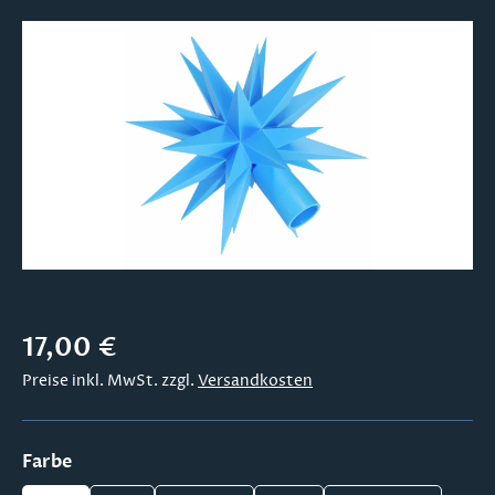
Bildergalerie überspringen
Regulärer Preis:
17,00 €
Preise inkl. MwSt. zzgl.
Versandkosten
auswählen
Farbe