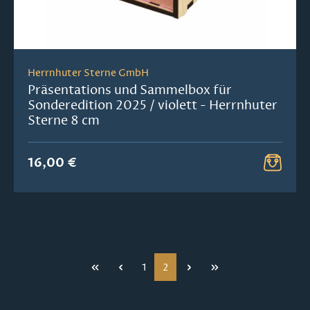
Herrnhuter Sterne GmbH
Präsentations und Sammelbox für
Sonderedition 2025 / violett - Herrnhuter
Sterne 8 cm
16,00 €
Seite
Seite
1
2