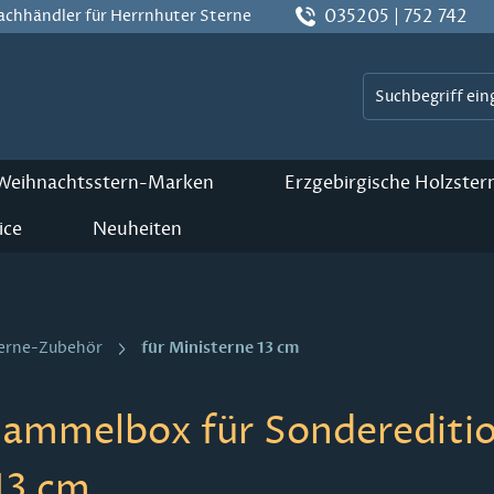
035205 | 752 742
Fachhändler für Herrnhuter Sterne
 Weihnachtsstern-Marken
Erzgebirgische Holzster
ice
Neuheiten
für Ministerne 13 cm
terne-Zubehör
Sammelbox für Sondereditio
13 cm