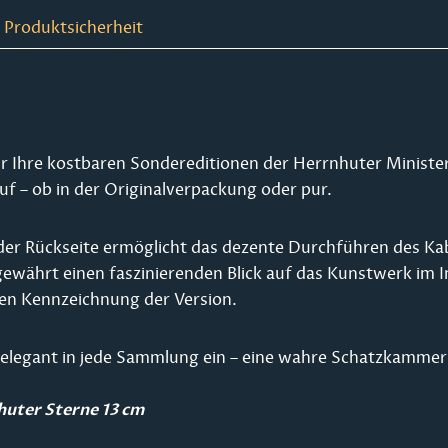
 Produktsicherheit
 für Ihre kostbaren Sondereditionen der Herrnhuter Minis
auf – ob in der Originalverpackung oder pur.
f der Rückseite ermöglicht das dezente Durchführen des Kab
gewährt einen faszinierenden Blick auf das Kunstwerk im I
ren Kennzeichnung der Version.
x elegant in jede Sammlung ein – eine wahre Schatzkammer v
uter Sterne 13 cm