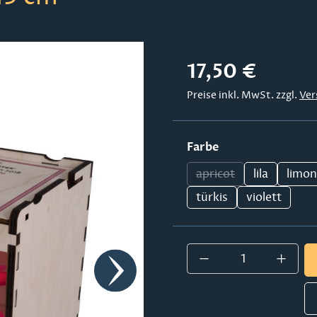
Regulärer Preis:
17,50 €
Preise inkl. MwSt. zzgl.
Ver
auswählen
Farbe
apricot
lila
limo
(Diese Option ist zur
türkis
violett
Produkt Anzahl: