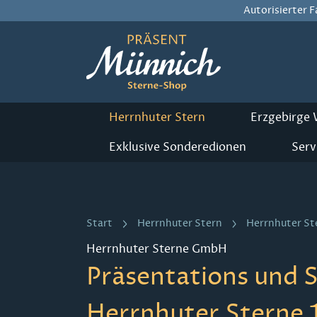
Autorisierter 
m Hauptinhalt springen
Zur Suche springen
Zur Hauptnavigation springen
Herrnhuter Stern
Erzgebirge
Exklusive Sonderedionen
Serv
Start
Herrnhuter Stern
Herrnhuter S
Herrnhuter Sterne GmbH
Präsentations und 
Herrnhuter Sterne 