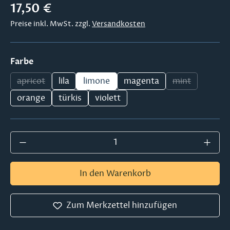
Regulärer Preis:
17,50 €
Preise inkl. MwSt. zzgl.
Versandkosten
auswählen
Farbe
apricot
lila
limone
magenta
mint
(Diese Option ist zurzeit nicht verfügbar.)
(Diese Option 
orange
türkis
violett
Produkt Anzahl: Gib den gewünschten Wer
In den Warenkorb
Zum Merkzettel hinzufügen