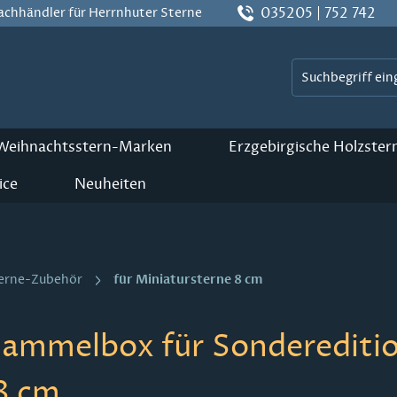
035205 | 752 742
Fachhändler für Herrnhuter Sterne
 Weihnachtsstern-Marken
Erzgebirgische Holzster
ice
Neuheiten
für Miniatursterne 8 cm
terne-Zubehör
ammelbox für Sonderedition
8 cm