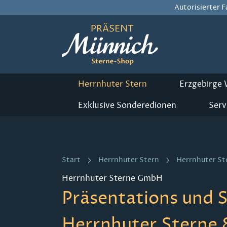
Autorisierter 
m Hauptinhalt springen
Zur Suche springen
Zur Hauptnavigation springen
Herrnhuter Stern
Erzgebirge
Exklusive Sonderedionen
Serv
Start
Herrnhuter Stern
Herrnhuter S
Herrnhuter Sterne GmbH
Präsentations und S
Herrnhuter Sterne 