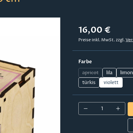
Regulärer Preis:
16,00 €
Preise inkl. MwSt. zzgl.
Ver
auswählen
Farbe
apricot
lila
limo
(Diese Option ist zur
türkis
violett
Produkt Anzahl: