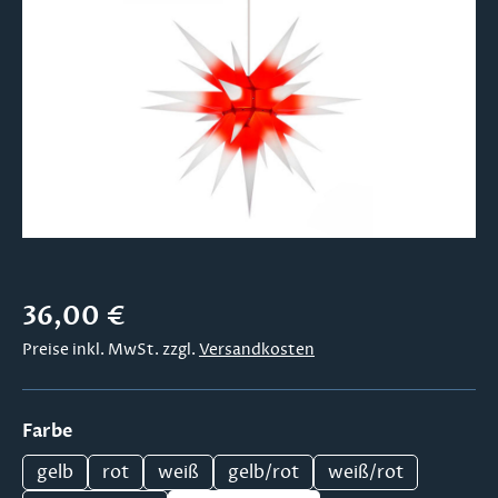
Bildergalerie überspringen
Regulärer Preis:
36,00 €
Preise inkl. MwSt. zzgl.
Versandkosten
auswählen
Farbe
gelb
rot
weiß
gelb/rot
weiß/rot