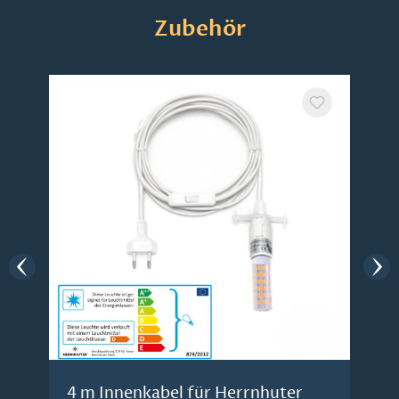
Produktgalerie überspringen
Zubehör
4 m Innenkabel für Herrnhuter