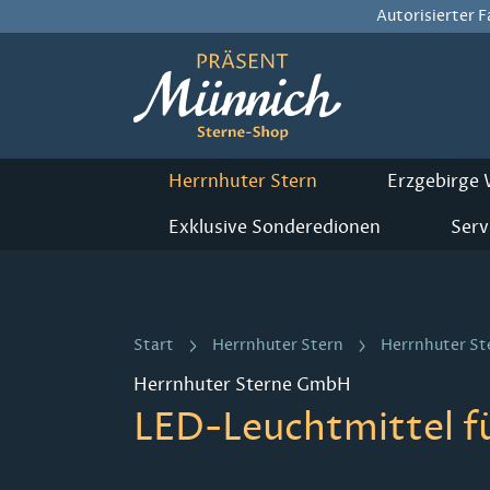
Autorisierter 
m Hauptinhalt springen
Zur Suche springen
Zur Hauptnavigation springen
Herrnhuter Stern
Erzgebirge
Exklusive Sonderedionen
Serv
Start
Herrnhuter Stern
Herrnhuter St
Herrnhuter Sterne GmbH
LED-Leuchtmittel f