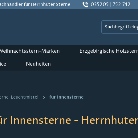
035205 | 752 742
Fachhändler für Herrnhuter Sterne
 Weihnachtsstern-Marken
Erzgebirgische Holzster
ice
Neuheiten
für Innensterne
erne-Leuchtmittel
ür Innensterne - Herrnhuter