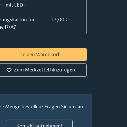
r - mit LED-
ungskarton für
22,00 €
e I7/A7
 Gib den gewünschten Wert ein oder ben
In den Warenkorb
Zum Merkzettel hinzufügen
re Menge bestellen? Fragen Sie uns an.
Kontakt aufnehmen!