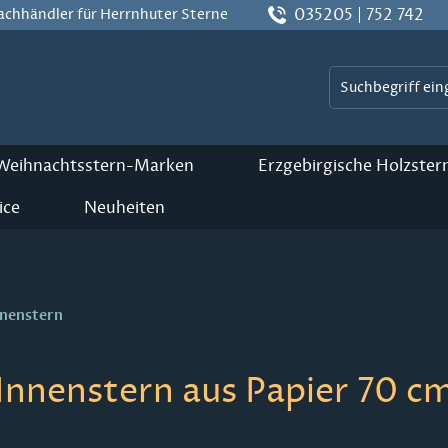
035205 | 752 742
Fachhändler für Herrnhuter Sterne
 Weihnachtsstern-Marken
Erzgebirgische Holzster
ice
Neuheiten
nnenstern
Innenstern aus Papier 70 cm