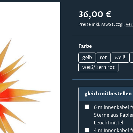
Regulärer Preis:
36,00 €
Preise inkl. MwSt. zzgl.
Ver
auswählen
Farbe
gelb
rot
weiß
weiß/Kern rot
gleich mitbestellen
6 m Innenkabel f
Sterne aus Papie
Leuchtmittel
4 m Innenkabel f