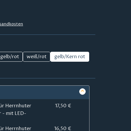
sandkosten
gelb/rot
weiß/rot
gelb/Kern rot
ür Herrnhuter
17,50 €
r - mit LED-
ür Herrnhuter
16,50 €