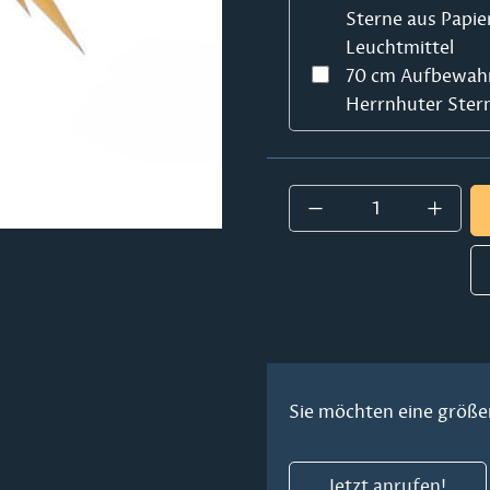
Sterne aus Papie
Leuchtmittel
70 cm Aufbewahr
Herrnhuter Stern
Produkt Anzahl:
Sie möchten eine größe
Jetzt anrufen!