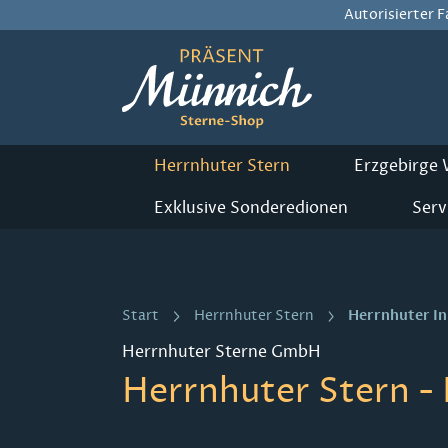
Autorisierter 
m Hauptinhalt springen
Zur Suche springen
Zur Hauptnavigation springen
Herrnhuter Stern
Erzgebirge
Exklusive Sonderedionen
Serv
Herrnhuter I
Start
Herrnhuter Stern
Herrnhuter Sterne GmbH
Herrnhuter Stern - 