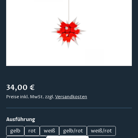
Bildergalerie überspringen
Regulärer Preis:
34,00 €
Preise inkl. MwSt. zzgl.
Versandkosten
auswählen
Ausführung
gelb
rot
weiß
gelb/rot
weiß/rot