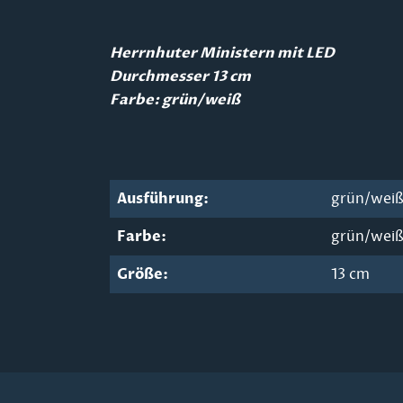
Herrnhuter Ministern mit LED
Durchmesser 13 cm
Farbe: grün/weiß
Ausführung:
grün/wei
Farbe:
grün/wei
Größe:
13 cm