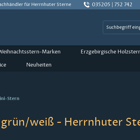
035205 | 752 742
Fachhändler für Herrnhuter Sterne
 Weihnachtsstern-Marken
Erzgebirgische Holzster
ice
Neuheiten
ini-Stern
 grün/weiß - Herrnhuter St