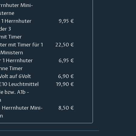
rrnhuter Mini-
sterne
r 1 Herrnhuter
9,95 €
der 3
mit Timer
ter mit Timer für 1
22,50 €
Ministern
r 1 Herrnhuter
6,95 €
hne Timer
olt auf 6Volt
6,90 €
E10 Leuchtmittel
19,90 €
1e bzw. A1b -
n
 - Herrnhuter Mini-
8,50 €
rn