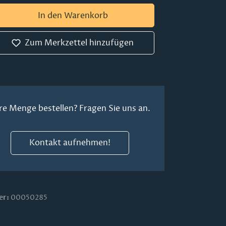
 Gib den gewünschten Wert ein oder ben
In den Warenkorb
Zum Merkzettel hinzufügen
re Menge bestellen? Fragen Sie uns an.
Kontakt aufnehmen!
er:
00050285