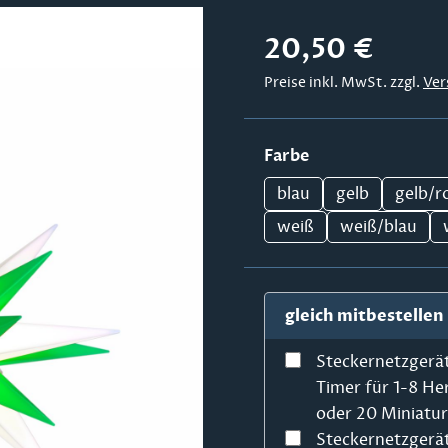
Regulärer Preis:
20,50 €
Preise inkl. MwSt. zzgl.
Ver
auswählen
Farbe
blau
gelb
gelb/r
weiß
weiß/blau
gleich mitbestellen
Steckernetzgerä
Timer für 1-8 He
oder 20 Miniatu
Steckernetzgerä