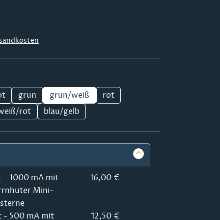
sandkosten
ot
grün
grün/weiß
rot
weiß/rot
blau/gelb
t - 1000 mA mit
16,00 €
rrnhuter Mini-
rsterne
t - 500 mA mit
12,50 €