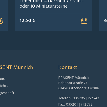
Timer für 1-4 Herrnhuter Mini-
oder 10 Miniatursterne
12,50 €
6
SENT Münnich
Kontakt
PRÄSENT Münnich
uns
Bahnhofstraße 27
ichte
01458 Ottendorf-Okrilla
geschäft
Telefon:
035205 | 752 742
Fax: 035205 | 752 732