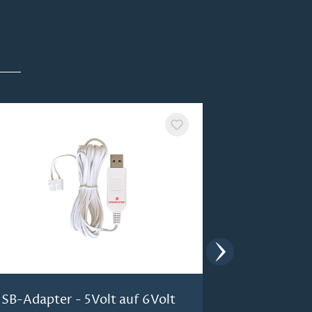
SB-Adapter - 5Volt auf 6Volt
USB-Netzger