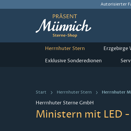
Autorisierter 
m Hauptinhalt springen
Zur Suche springen
Zur Hauptnavigation springen
Herrnhuter Stern
Erzgebirge
Exklusive Sonderedionen
Serv
Herrnhuter M
Start
Herrnhuter Stern
Herrnhuter Sterne GmbH
Ministern mit LED -