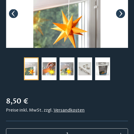
Regulärer Preis:
8,50 €
Preise inkl. MwSt. zzgl.
Versandkosten
Produkt Anzahl: Gib den gewünschten Wer