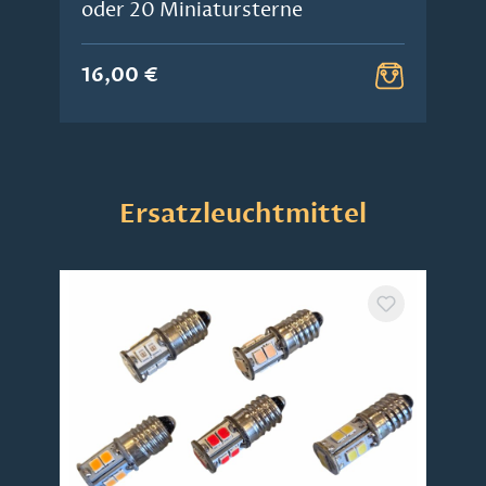
oder 20 Miniatursterne
16,00 €
Produktgalerie überspringen
Ersatzleuchtmittel