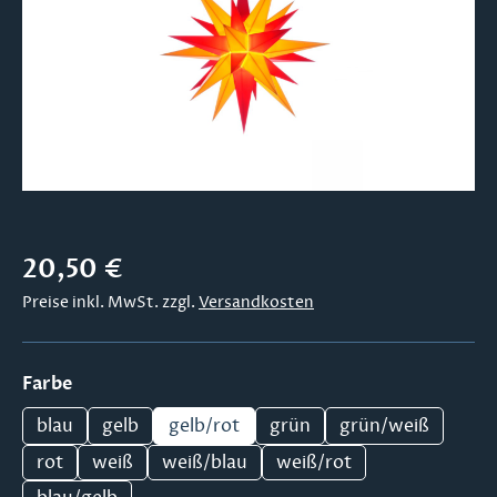
Regulärer Preis:
20,50 €
Preise inkl. MwSt. zzgl.
Versandkosten
auswählen
Farbe
blau
gelb
gelb/rot
grün
grün/weiß
rot
weiß
weiß/blau
weiß/rot