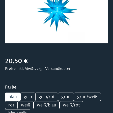
Regulärer Preis:
20,50 €
Preise inkl. MwSt. zzgl.
Versandkosten
auswählen
Farbe
blau
gelb
gelb/rot
grün
grün/weiß
rot
weiß
weiß/blau
weiß/rot