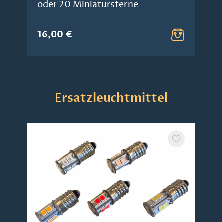
oder 20 Miniatursterne
16,00 €
Produktgalerie überspringen
Ersatzleuchtmittel