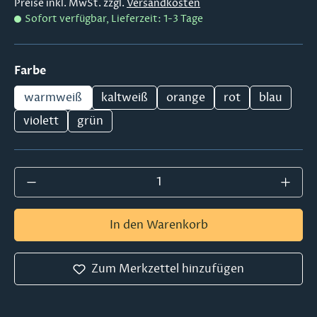
Preise inkl. MwSt. zzgl.
Versandkosten
Sofort verfügbar, Lieferzeit: 1-3 Tage
auswählen
Farbe
warmweiß
kaltweiß
orange
rot
blau
violett
grün
Produkt Anzahl: Gib den gewünschten Wer
In den Warenkorb
Zum Merkzettel hinzufügen