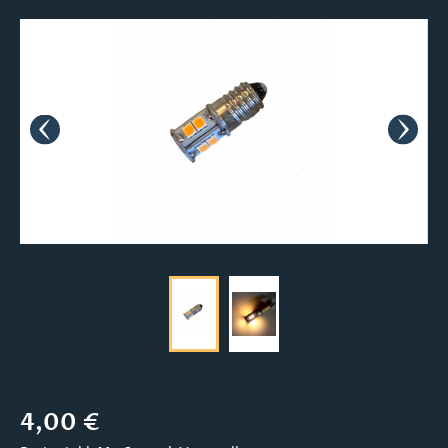
Bildergalerie überspringen
Regulärer Preis:
4,00 €