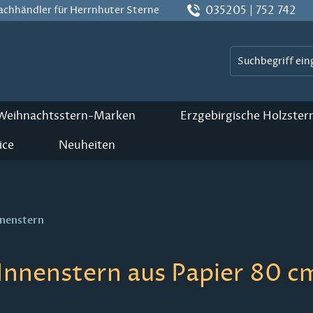
035205 | 752 742
Fachhändler für Herrnhuter Sterne
 Weihnachtsstern-Marken
Erzgebirgische Holzster
ice
Neuheiten
nnenstern
Innenstern aus Papier 80 cm