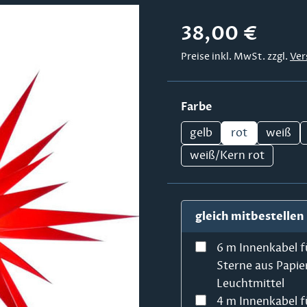
Regulärer Preis:
38,00 €
Preise inkl. MwSt. zzgl.
Ver
auswählen
Farbe
gelb
rot
weiß
weiß/Kern rot
gleich mitbestellen
6 m Innenkabel f
Sterne aus Papie
Leuchtmittel
4 m Innenkabel f