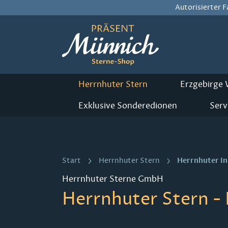
Autorisierter 
m Hauptinhalt springen
Zur Suche springen
Zur Hauptnavigation springen
Herrnhuter Stern
Erzgebirge
Exklusive Sonderedionen
Serv
Herrnhuter I
Start
Herrnhuter Stern
Herrnhuter Sterne GmbH
Herrnhuter Stern - 