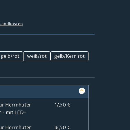
sandkosten
gelb/rot
weiß/rot
gelb/Kern rot
ür Herrnhuter
17,50 €
r - mit LED-
ür Herrnhuter
16,50 €