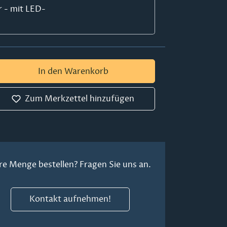
r - mit LED-
 Gib den gewünschten Wert ein oder ben
In den Warenkorb
Zum Merkzettel hinzufügen
re Menge bestellen? Fragen Sie uns an.
Kontakt aufnehmen!