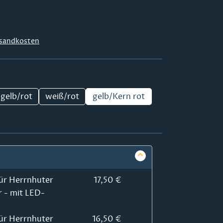
sandkosten
gelb/rot
weiß/rot
gelb/Kern rot
ür Herrnhuter
17,50 €
r - mit LED-
ür Herrnhuter
16,50 €