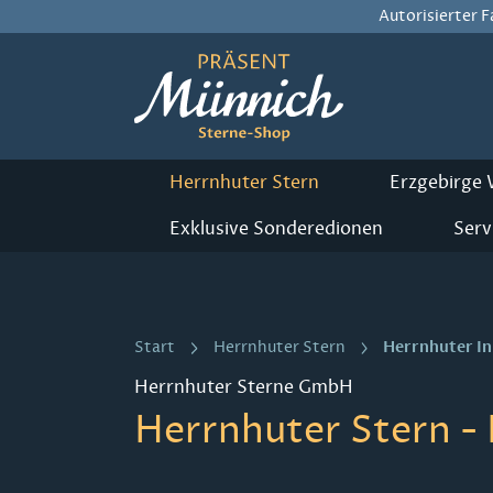
Autorisierter 
m Hauptinhalt springen
Zur Suche springen
Zur Hauptnavigation springen
Herrnhuter Stern
Erzgebirge
Exklusive Sonderedionen
Serv
Herrnhuter I
Start
Herrnhuter Stern
Herrnhuter Sterne GmbH
Herrnhuter Stern - 