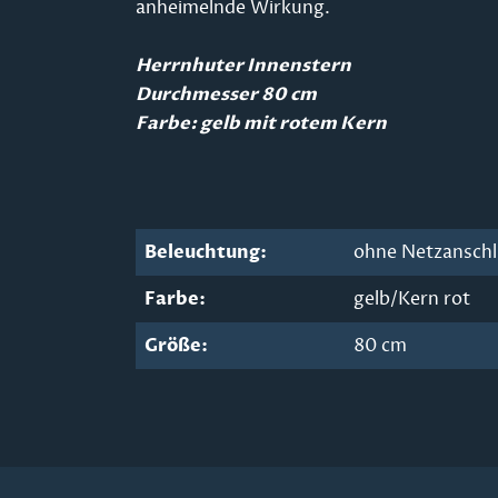
anheimelnde Wirkung.
Herrnhuter Innenstern
Durchmesser 80 cm
Farbe: gelb mit rotem Kern
Beleuchtung:
ohne Netzansch
Farbe:
gelb/Kern rot
Größe:
80 cm