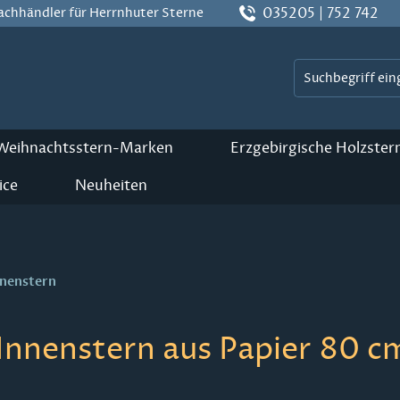
035205 | 752 742
Fachhändler für Herrnhuter Sterne
 Weihnachtsstern-Marken
Erzgebirgische Holzster
ice
Neuheiten
nnenstern
Innenstern aus Papier 80 cm