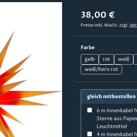
Regulärer Preis:
38,00 €
Preise inkl. MwSt. zzgl.
Ver
auswählen
Farbe
gelb
rot
weiß
weiß/Kern rot
gleich mitbestellen
6 m Innenkabel f
Sterne aus Papie
Leuchtmittel
4 m Innenkabel f