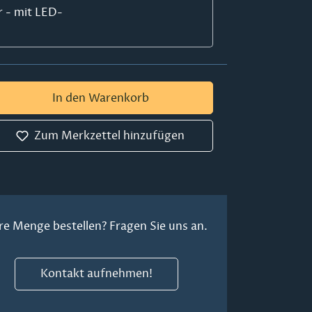
r - mit LED-
 Gib den gewünschten Wert ein oder ben
In den Warenkorb
Zum Merkzettel hinzufügen
re Menge bestellen? Fragen Sie uns an.
Kontakt aufnehmen!