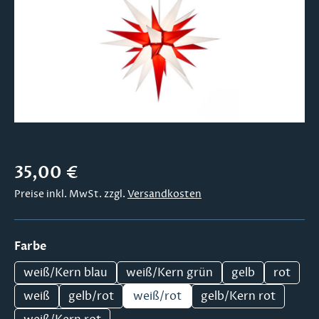
Regulärer Preis:
35,00 €
Preise inkl. MwSt. zzgl.
Versandkosten
auswählen
Farbe
weiß/Kern blau
weiß/Kern grün
gelb
rot
weiß
gelb/rot
weiß/rot
gelb/Kern rot