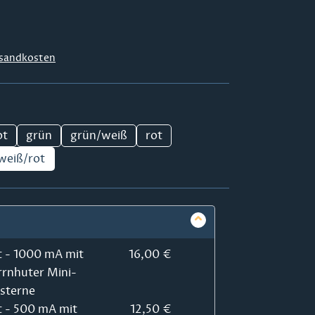
sandkosten
ot
grün
grün/weiß
rot
weiß/rot
t - 1000 mA mit
16,00 €
rrnhuter Mini-
rsterne
t - 500 mA mit
12,50 €