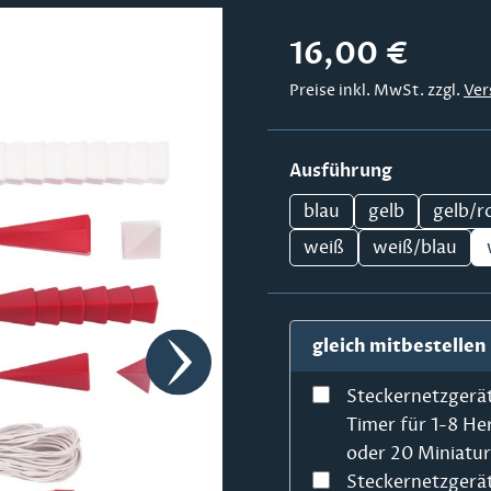
Regulärer Preis:
16,00 €
Preise inkl. MwSt. zzgl.
Ver
auswählen
Ausführung
blau
gelb
gelb/r
weiß
weiß/blau
gleich mitbestellen
Steckernetzgerä
Timer für 1-8 He
oder 20 Miniatu
Steckernetzgerä