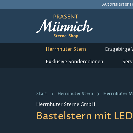
Autorisierter 
m Hauptinhalt springen
Zur Suche springen
Zur Hauptnavigation springen
Herrnhuter Stern
Erzgebirge
Exklusive Sonderedionen
Serv
Herrnhuter M
Start
Herrnhuter Stern
Herrnhuter Sterne GmbH
Bastelstern mit LED