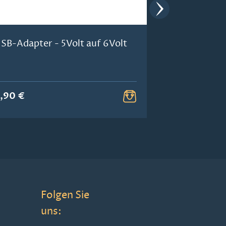
SB-Adapter - 5Volt auf 6Volt
USB-Netzger
1000 mA
,90 €
6,20 €
Folgen Sie
uns: