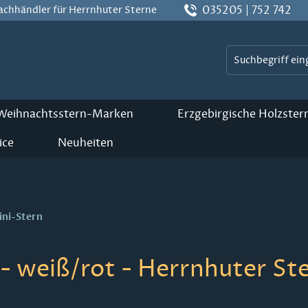
035205 | 752 742
Fachhändler für Herrnhuter Sterne
 Weihnachtsstern-Marken
Erzgebirgische Holzster
ice
Neuheiten
ini-Stern
- weiß/rot - Herrnhuter St