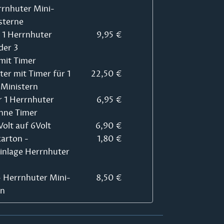
rrnhuter Mini-
sterne
r 1 Herrnhuter
9,95 €
der 3
mit Timer
ter mit Timer für 1
22,50 €
Ministern
r 1 Herrnhuter
6,95 €
hne Timer
olt auf 6Volt
6,90 €
arton -
1,80 €
Einlage Herrnhuter
 - Herrnhuter Mini-
8,50 €
rn