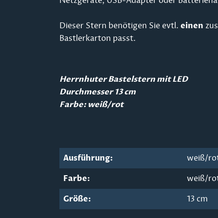
Netzgeräte, USB-Adapter oder Batteriehal
einen
Dieser Stern benötigen Sie evtl.
zus
Bastlerkarton passt.
Herrnhuter Bastelstern mit LED
Durchmesser 13 cm
Farbe: weiß/rot
Ausführung:
weiß/ro
Farbe:
weiß/ro
Größe:
13 cm