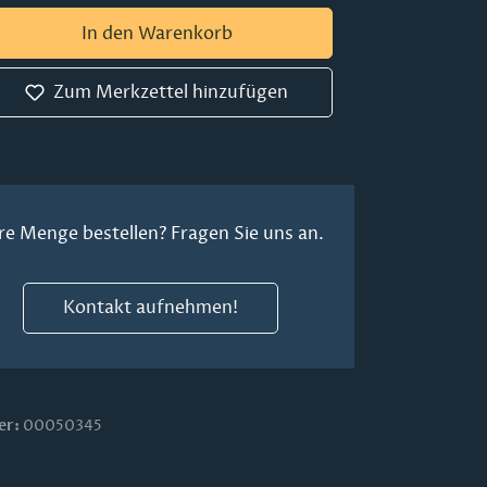
 Gib den gewünschten Wert ein oder ben
In den Warenkorb
Zum Merkzettel hinzufügen
re Menge bestellen? Fragen Sie uns an.
Kontakt aufnehmen!
er:
00050345