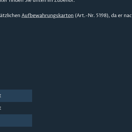
ter finden Sie unten im Zubehör.
ätzlichen
Aufbewahrungskarton
(Art.-Nr. 5198), da er n
t
t