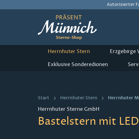
Autorisierter 
m Hauptinhalt springen
Zur Suche springen
Zur Hauptnavigation springen
Herrnhuter Stern
Erzgebirge
Exklusive Sonderedionen
Serv
Herrnhuter M
Start
Herrnhuter Stern
Herrnhuter Sterne GmbH
Bastelstern mit LED