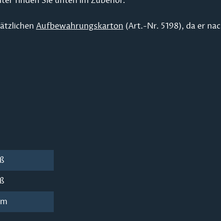
ter finden Sie unten im Zubehör.
ätzlichen
Aufbewahrungskarton
(Art.-Nr. 5198), da er n
ß
ß
cm