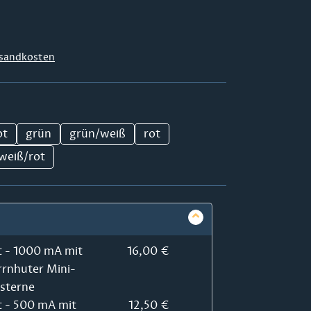
sandkosten
ot
grün
grün/weiß
rot
weiß/rot
t - 1000 mA mit
16,00 €
rrnhuter Mini-
rsterne
t - 500 mA mit
12,50 €