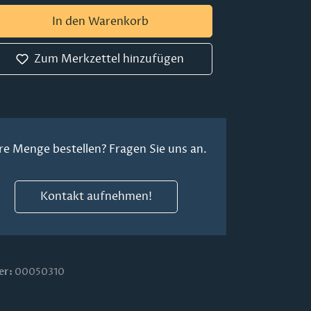
 Gib den gewünschten Wert ein oder ben
In den Warenkorb
Zum Merkzettel hinzufügen
re Menge bestellen? Fragen Sie uns an.
Kontakt aufnehmen!
er:
00050310