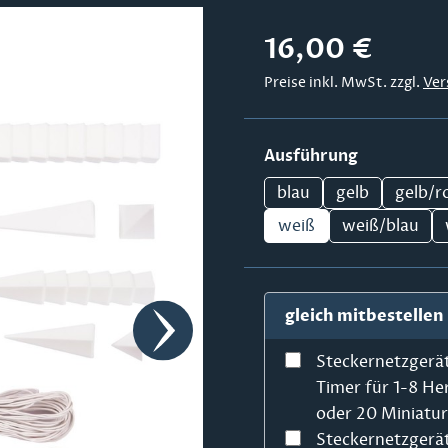
Regulärer Preis:
16,00 €
Preise inkl. MwSt. zzgl.
Ver
auswählen
Ausführung
blau
gelb
gelb/r
weiß
weiß/blau
gleich mitbestellen
Steckernetzgerä
Timer für 1-8 He
oder 20 Miniatu
Steckernetzgerä