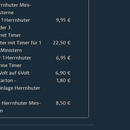
rrnhuter Mini-
sterne
r 1 Herrnhuter
9,95 €
der 3
mit Timer
ter mit Timer für 1
22,50 €
Ministern
r 1 Herrnhuter
6,95 €
hne Timer
olt auf 6Volt
6,90 €
arton -
1,80 €
Einlage Herrnhuter
 - Herrnhuter Mini-
8,50 €
rn