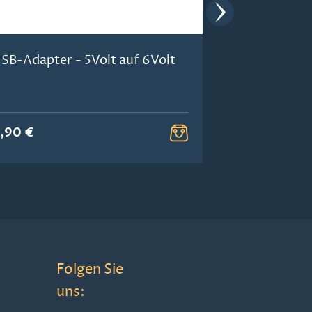
SB-Adapter - 5Volt auf 6Volt
USB-Netzger
1000 mA
,90 €
6,20 €
Folgen Sie
uns: