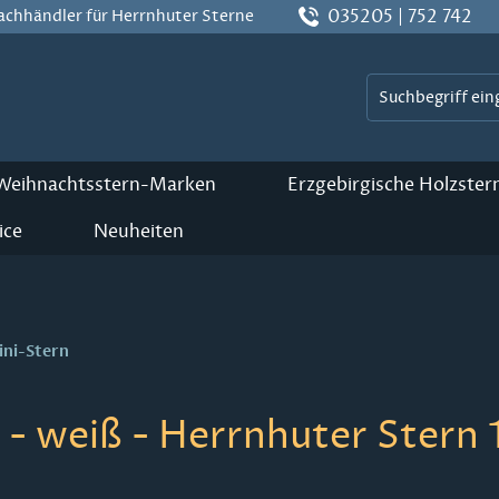
035205 | 752 742
Fachhändler für Herrnhuter Sterne
 Weihnachtsstern-Marken
Erzgebirgische Holzster
ice
Neuheiten
ini-Stern
 - weiß - Herrnhuter Stern 