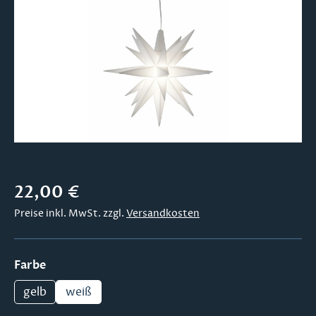
Regulärer Preis:
22,00 €
Preise inkl. MwSt. zzgl.
Versandkosten
auswählen
Farbe
gelb
weiß