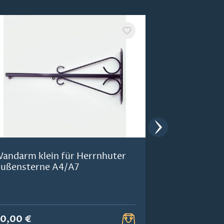
andarm klein für Herrnhuter
alternative
ußensterne A4/A7
alle Außenst
Durchmesse
0,00 €
148,00 €