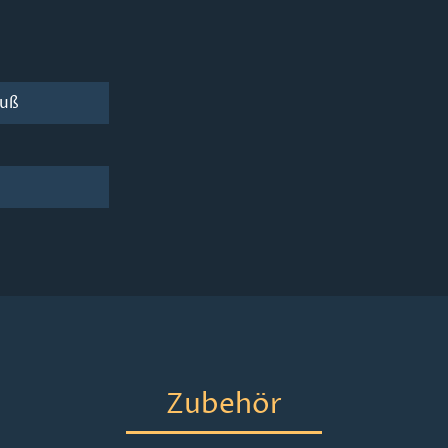
luß
Zubehör