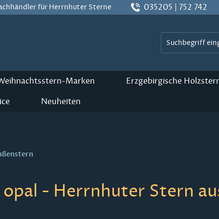
035205 | 752 742
Fachhändler für Herrnhuter Sterne
 Weihnachtsstern-Marken
Erzgebirgische Holzster
ice
Neuheiten
ußenstern
opal - Herrnhuter Stern au