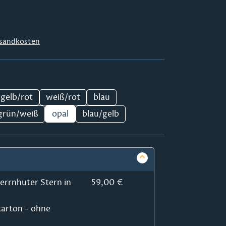
sandkosten
gelb/rot
weiß/rot
blau
grün/weiß
opal
blau/gelb
errnhuter Stern in
59,00 €
arton - ohne