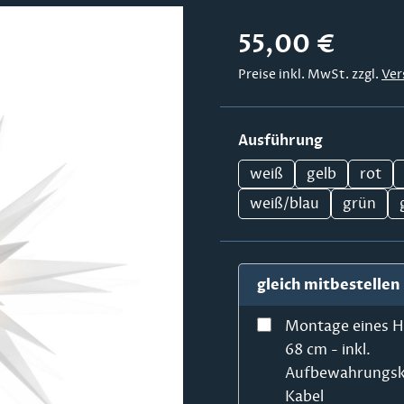
Regulärer Preis:
55,00 €
Preise inkl. MwSt. zzgl.
Ver
auswählen
Ausführung
weiß
gelb
rot
weiß/blau
grün
gleich mitbestellen
Montage eines H
68 cm - inkl.
Aufbewahrungsk
Kabel