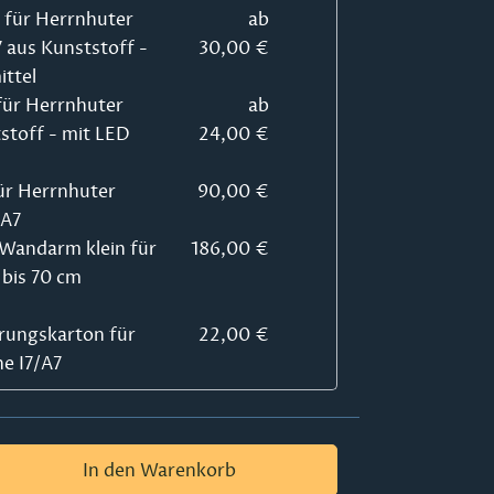
 für Herrnhuter
ab
 aus Kunststoff -
30,00 €
ttel
für Herrnhuter
ab
stoff - mit LED
24,00 €
ür Herrnhuter
90,00 €
/A7
-Wandarm klein für
186,00 €
 bis 70 cm
ungskarton für
22,00 €
e I7/A7
 Gib den gewünschten Wert ein oder ben
In den Warenkorb