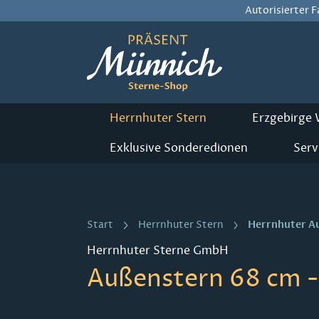
Autorisierter 
m Hauptinhalt springen
Zur Suche springen
Zur Hauptnavigation springen
Herrnhuter Stern
Erzgebirge
Exklusive Sonderedionen
Serv
Herrnhuter A
Start
Herrnhuter Stern
Herrnhuter Sterne GmbH
Außenstern 68 cm - 