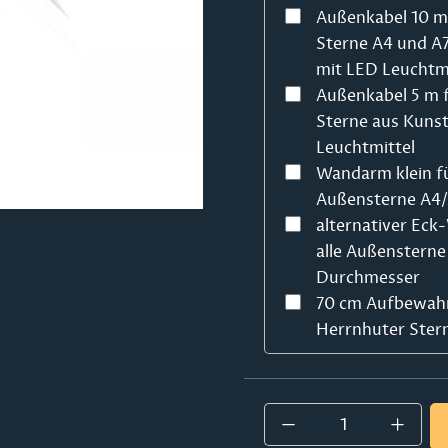
Außenkabel 10 m
Sterne A4 und A7
mit LED Leuchtmi
Außenkabel 5 m 
Sterne aus Kunst
Leuchtmittel
Wandarm klein f
Außensterne A4
alternativer Eck
alle Außensterne
Durchmesser
70 cm Aufbewahr
Herrnhuter Stern
Produkt Anzahl: