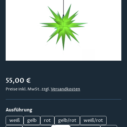
Bildergalerie überspringen
Regulärer Preis:
55,00 €
Preise inkl. MwSt. zzgl.
Versandkosten
auswählen
Ausführung
weiß
gelb
rot
gelb/rot
weiß/rot