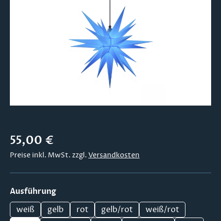
Bildergalerie überspringen
Regulärer Preis:
55,00 €
Preise inkl. MwSt. zzgl.
Versandkosten
auswählen
Ausführung
weiß
gelb
rot
gelb/rot
weiß/rot