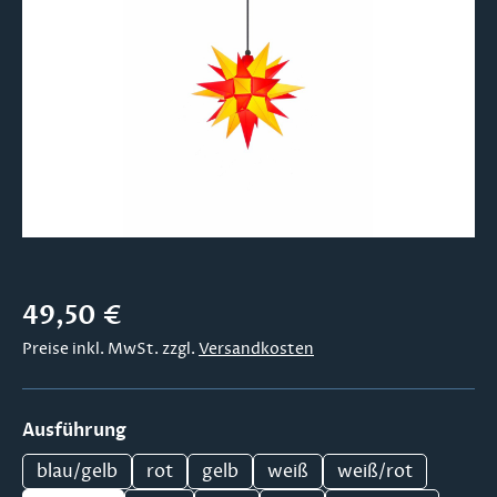
Bildergalerie überspringen
Regulärer Preis:
49,50 €
Preise inkl. MwSt. zzgl.
Versandkosten
auswählen
Ausführung
blau/gelb
rot
gelb
weiß
weiß/rot