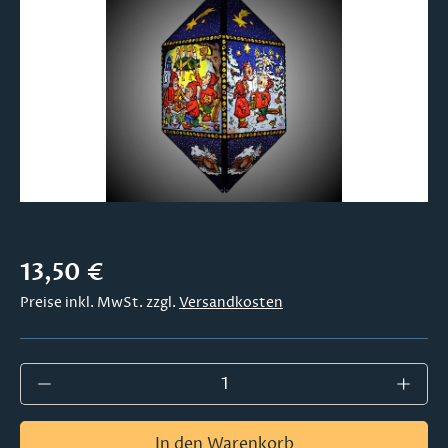
Regulärer Preis:
13,50 €
Preise inkl. MwSt. zzgl.
Versandkosten
Produkt Anzahl: Gib den gewünschten Wer
In den Warenkorb