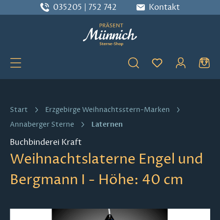
035205 | 752 742
Kontakt
Zum Hauptinhalt springen
Du hast 0 Produ
Start
Erzgebirge Weihnachtsstern-Marken
Laternen
Annaberger Sterne
Buchbinderei Kraft
Weihnachtslaterne Engel und
Bergmann I - Höhe: 40 cm
Bildergalerie überspringen