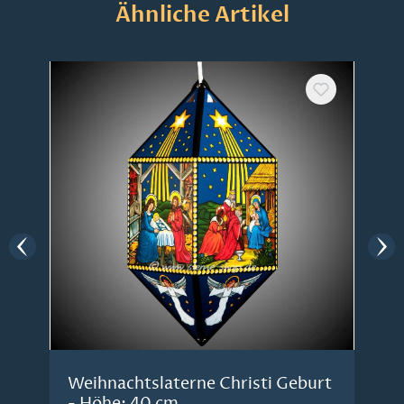
Produktgalerie überspringen
Ähnliche Artikel
Weihnachtslaterne Christi Geburt
- Höhe: 40 cm