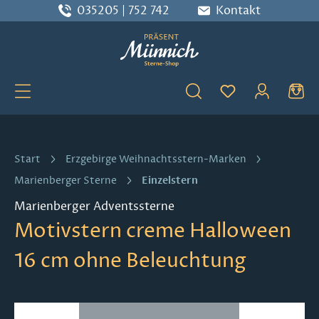
035205 | 752 742
Kontakt
Zum Hauptinhalt springen
Du hast 0 Produ
Start
Erzgebirge Weihnachtsstern-Marken
Einzelstern
Marienberger Sterne
Marienberger Adventssterne
Motivstern creme Halloween
16 cm ohne Beleuchtung
Bildergalerie überspringen