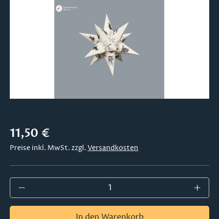
Regulärer Preis:
11,50 €
Preise inkl. MwSt. zzgl.
Versandkosten
Produkt Anzahl: Gib den gewünschten Wer
In den Warenkorb