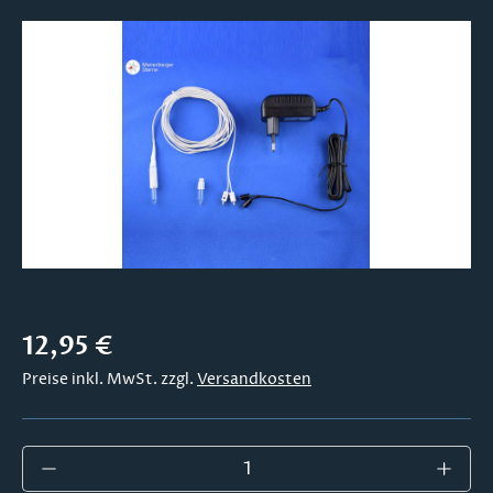
Bildergalerie überspringen
Regulärer Preis:
12,95 €
Preise inkl. MwSt. zzgl.
Versandkosten
Produkt Anzahl: Gib den gewünschten Wer