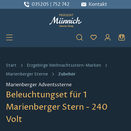
035205 | 752 742
Kontakt
Zum Hauptinhalt springen
Du hast 0 Produ
Start
Erzgebirge Weihnachtsstern-Marken
Zubehör
Marienberger Sterne
Marienberger Adventssterne
Beleuchtungset für 1
Marienberger Stern - 240
Volt