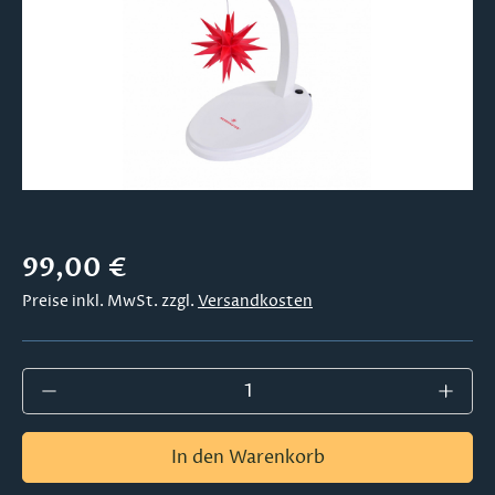
Regulärer Preis:
99,00 €
Preise inkl. MwSt. zzgl.
Versandkosten
Produkt Anzahl: Gib den gewünschten Wer
In den Warenkorb