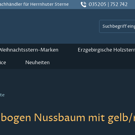
035205 | 752 742
Fachhändler für Herrnhuter Sterne
 Weihnachtsstern-Marken
Erzgebirgische Holzster
ice
Neuheiten
te
bogen Nussbaum mit gelb/