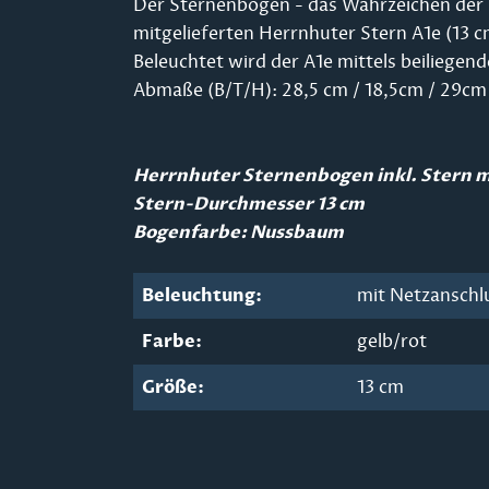
Der Sternenbogen - das Wahrzeichen der He
mitgelieferten Herrnhuter Stern A1e (13 c
Beleuchtet wird der A1e mittels beiliegen
Abmaße (B/T/H): 28,5 cm / 18,5cm / 29cm
Herrnhuter Sternenbogen inkl. Stern 
Stern-Durchmesser 13 cm
Bogenfarbe: Nussbaum
Beleuchtung:
mit Netzanschl
Farbe:
gelb/rot
Größe:
13 cm