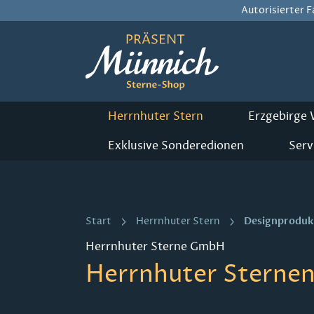
Autorisierter 
m Hauptinhalt springen
Zur Suche springen
Zur Hauptnavigation springen
Herrnhuter Stern
Erzgebirge
Exklusive Sonderedionen
Serv
Designproduk
Start
Herrnhuter Stern
Herrnhuter Sterne GmbH
Herrnhuter Sternen