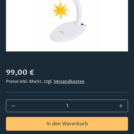
Regulärer Preis:
99,00 €
Preise inkl. MwSt. zzgl.
Versandkosten
Produkt Anzahl: Gib den gewünschten Wer
In den Warenkorb