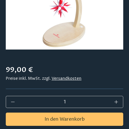
Regulärer Preis:
99,00 €
Preise inkl. MwSt. zzgl.
Versandkosten
Produkt Anzahl: Gib den gewünschten Wer
In den Warenkorb