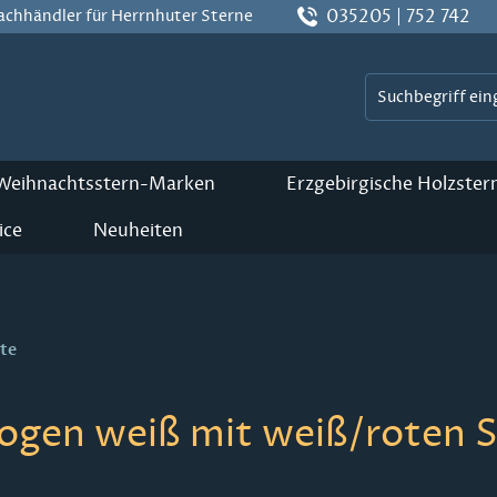
035205 | 752 742
Fachhändler für Herrnhuter Sterne
 Weihnachtsstern-Marken
Erzgebirgische Holzster
ice
Neuheiten
te
ogen weiß mit weiß/roten 