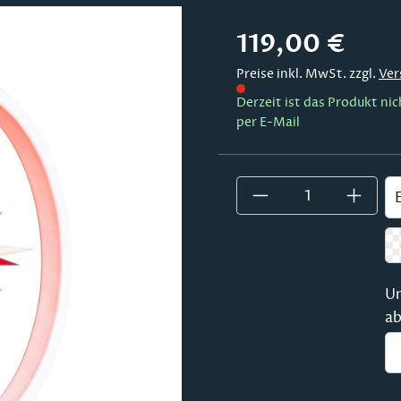
Regulärer Preis:
119,00 €
Preise inkl. MwSt. zzgl.
Ver
Derzeit ist das Produkt nic
per E-Mail
Um
ab