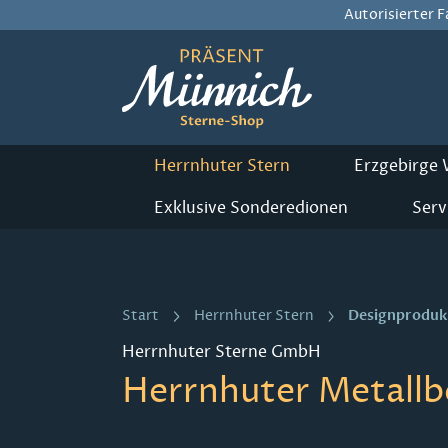
Autorisierter 
m Hauptinhalt springen
Zur Suche springen
Zur Hauptnavigation springen
Herrnhuter Stern
Erzgebirge
Exklusive Sonderedionen
Serv
Designproduk
Start
Herrnhuter Stern
Herrnhuter Sterne GmbH
Herrnhuter Metallb