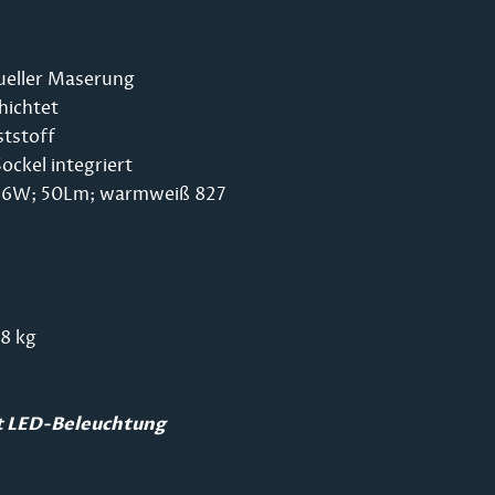
dueller Maserung
hichtet
ststoff
ockel integriert
 0,6W; 50Lm; warmweiß 827
,8 kg
it LED-Beleuchtung