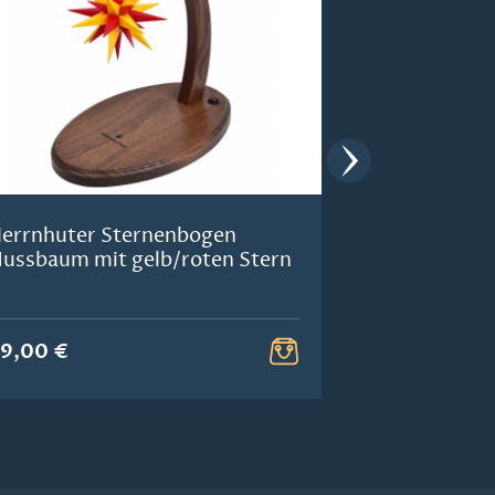
errnhuter Sternenbogen
Lichterboge
ussbaum mit gelb/roten Stern
Herrnhuter 
neues Desig
9,00 €
325,00 €