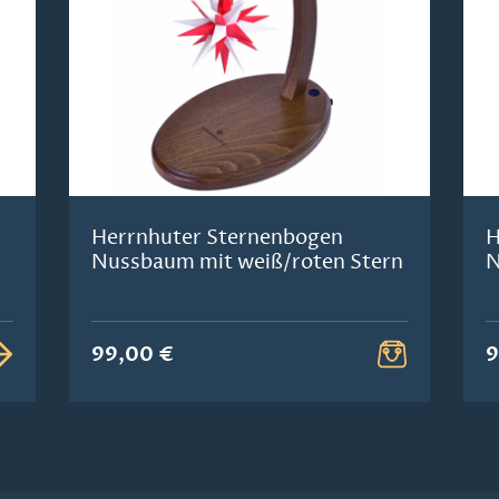
Herrnhuter Sternenbogen
H
Nussbaum mit weiß/roten Stern
N
99,00 €
9