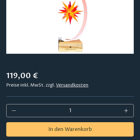
Regulärer Preis:
119,00 €
Preise inkl. MwSt. zzgl.
Versandkosten
Produkt Anzahl: Gib den gewünschten Wer
In den Warenkorb