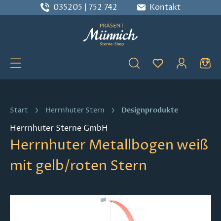
035205 | 752 742
Kontakt
Zum Hauptinhalt springen
Du hast 0 Produ
Designprodukte
Start
Herrnhuter Stern
Herrnhuter Sterne GmbH
Herrnhuter Metallbogen weiß
mit gelb/roten Stern
Bildergalerie überspringen