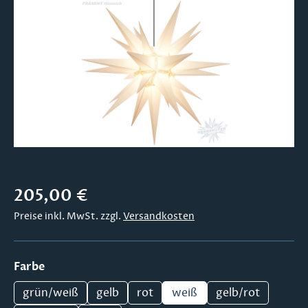
Bildergalerie überspringen
Regulärer Preis:
205,00 €
Preise inkl. MwSt. zzgl.
Versandkosten
auswählen
Farbe
grün/weiß
gelb
rot
weiß
gelb/rot