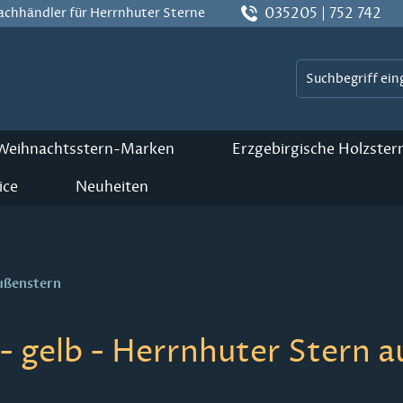
035205 | 752 742
Fachhändler für Herrnhuter Sterne
 Weihnachtsstern-Marken
Erzgebirgische Holzster
ice
Neuheiten
ußenstern
 gelb - Herrnhuter Stern a