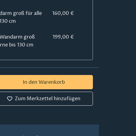
darm groß für alle
160,00 €
 130 cm
k-Wandarm groß
199,00 €
erne bis 130 cm
 Gib den gewünschten Wert ein oder ben
In den Warenkorb
Zum Merkzettel hinzufügen