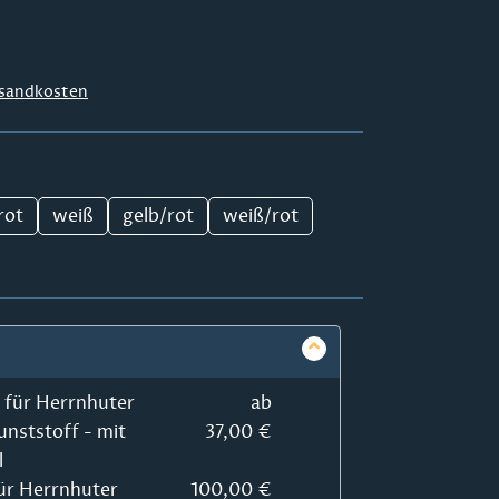
sandkosten
rot
weiß
gelb/rot
weiß/rot
 für Herrnhuter
ab
unststoff - mit
37,00 €
l
r Herrnhuter
100,00 €