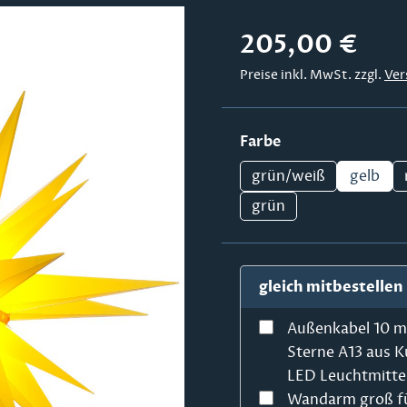
Regulärer Preis:
205,00 €
Preise inkl. MwSt. zzgl.
Ver
auswählen
Farbe
grün/weiß
gelb
grün
gleich mitbestellen
Außenkabel 10 m
Sterne A13 aus K
LED Leuchtmitte
Wandarm groß fü