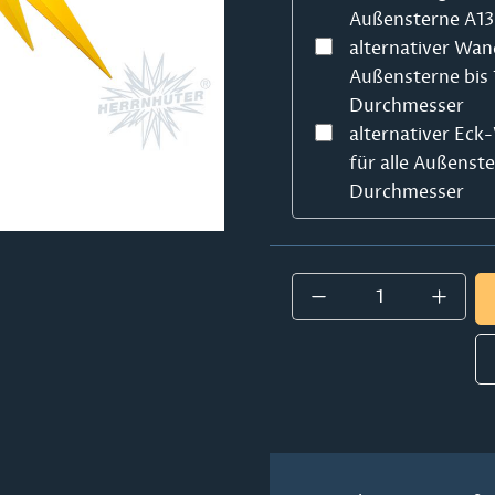
Außensterne A13
alternativer Wan
Außensterne bis
Durchmesser
alternativer Ec
für alle Außenst
Durchmesser
Produkt Anzahl: