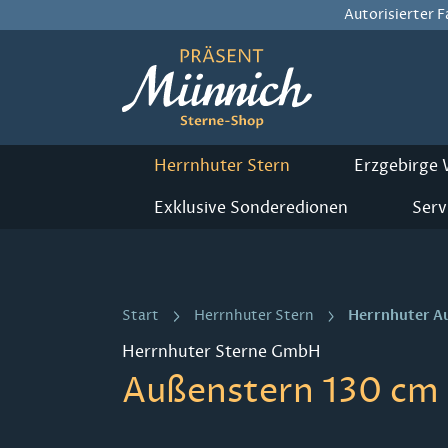
Autorisierter 
m Hauptinhalt springen
Zur Suche springen
Zur Hauptnavigation springen
Herrnhuter Stern
Erzgebirge
Exklusive Sonderedionen
Serv
Herrnhuter A
Start
Herrnhuter Stern
Herrnhuter Sterne GmbH
Außenstern 130 cm -