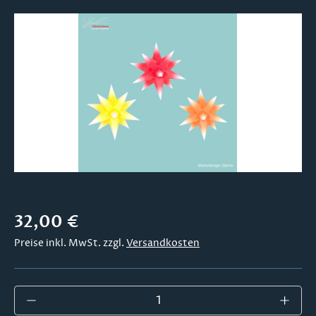
Bildergalerie überspringen
Regulärer Preis:
32,00 €
Preise inkl. MwSt. zzgl.
Versandkosten
Produkt Anzahl: Gib den gewünschten Wer